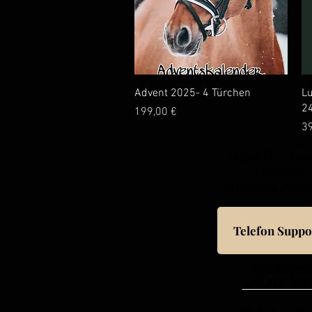
Schnellansicht
Advent 2025- 4 Türchen
Lu
2
Preis
199,00 €
Pr
39
Royal H. -
Anna
Mittellinie
26160 Bad Zwis
Telefon Suppo
i
nfo@royal
+49 151-561