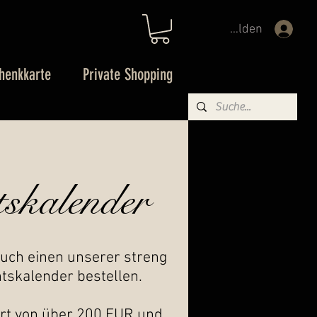
Anmelden
henkkarte
Private Shopping
skalender
Euch einen unserer streng
ntskalender bestellen.
ert von über 200 EUR und