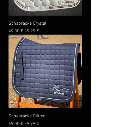
Schabracke Crystal
Standardpreis
Sale-Preis
49,00 €
39,99 €
Schabracke Glitter
Standardpreis
Sale-Preis
49,00 €
39,99 €