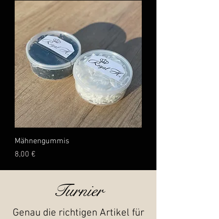
Mähnengummis
Preis
8,00 €
Turnier
Genau die
richtigen
Artikel für