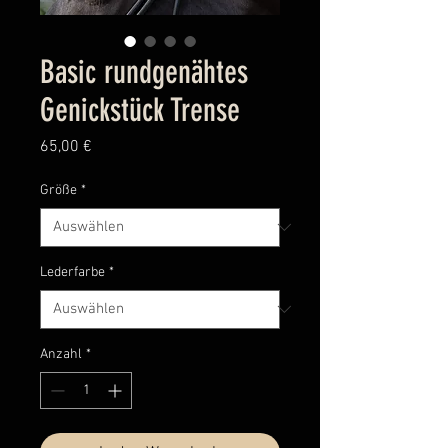
Basic rundgenähtes
Genickstück Trense
Preis
65,00 €
Größe
*
Lederfarbe
*
Anzahl
*