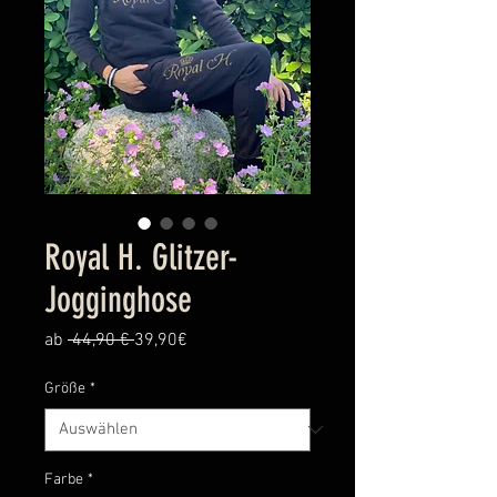
Royal H. Glitzer-
Jogginghose
Standardpreis
Sale-
ab
 44,90 € 
39,90€
Preis
Größe
*
Farbe
*