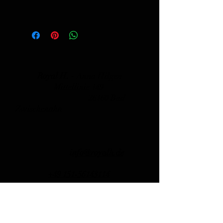
Royal H. -
Anna Hilgen
Mittellinie 149
26160 Bad
Zwischenahn
i
nfo@royalh.de
+49 151-56143114
Telefon Support
Montag + Mittwoch: 15.00 -18.00
Uhr