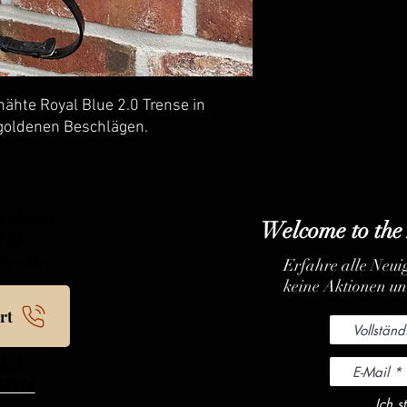
hte Royal Blue 2.0 Trense in
 goldenen Beschlägen.
 Hilgen
Welcome to the
 149
chenahn
Erfahre alle Neuig
keine Aktionen u
rt
h.de
43114
Ich 