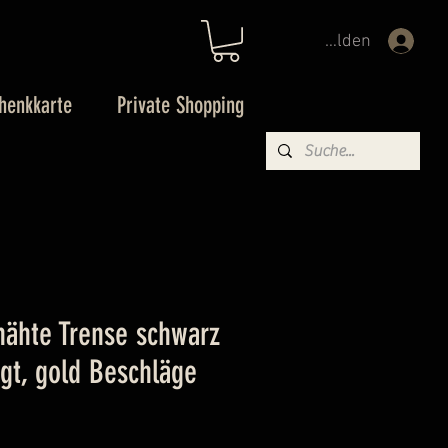
Anmelden
henkkarte
Private Shopping
nähte Trense schwarz
gt, gold Beschläge
preis
Sale-
€
Preis