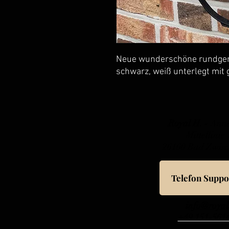
Neue wunderschöne rundgenä
schwarz, weiß unterlegt mit
Royal H. -
Anna
Mittellinie
26160 Bad Zwis
Telefon Suppo
i
nfo@royal
+49 151-561