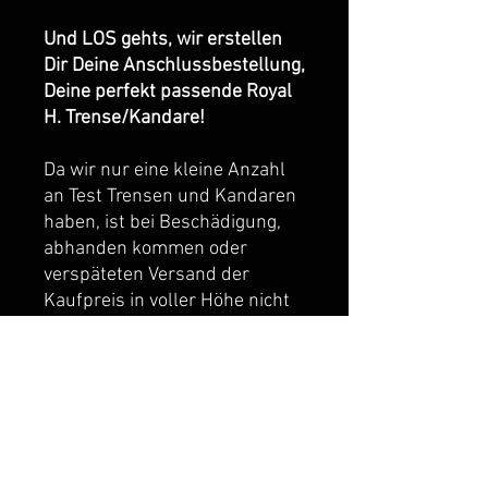
Und LOS gehts, wir erstellen
Dir Deine Anschlussbestellung,
Deine perfekt passende Royal
H. Trense/Kandare!
Da wir nur eine kleine Anzahl
an Test Trensen und Kandaren
haben, ist bei Beschädigung,
abhanden kommen oder
verspäteten Versand der
Kaufpreis in voller Höhe nicht
erstattbar.
Findet keine
Anschlussbestellung statt,
berechnen wir eine Service-
und Bearbeitungspauschale
von 25 EUR