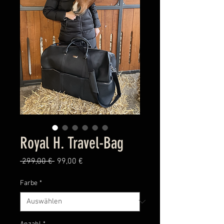
Royal H. Travel-Bag
Standardpreis
Sale-
 299,00 € 
99,00 €
Preis
Farbe
*