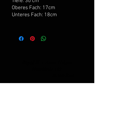
Tiefe: 30 cm
Oberes Fach: 17cm
Unteres Fach: 18cm
Royal H. -
Anna Hilgen
Mittellinie 149
26160 Bad
Zwischenahn
i
nfo@royalh.de
+49 151-56143114