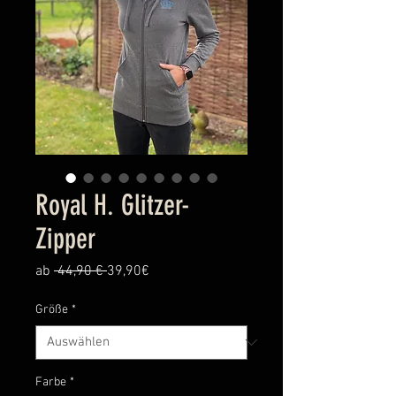
Royal H. Glitzer-
Zipper
Standardpreis
Sale-
ab
 44,90 € 
39,90€
Preis
Größe
*
Farbe
*