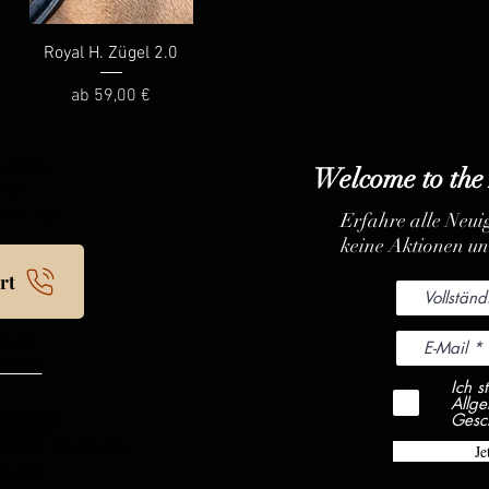
Schnellansicht
Royal H. Zügel 2.0
Sale-Preis
ab
59,00 €
 Hilgen
Welcome to the
 149
chenahn
Erfahre alle Neuig
keine Aktionen u
rt
h.de
43114
Ich 
Allg
upport
Gesc
.00 -18.00 Uhr
Je
 -12.00 Uhr