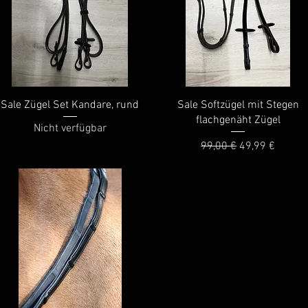
Schnellansicht
Schnellansicht
Sale Zügel Set Kandare, rund
Sale Softzügel mit Stegen
flachgenäht Zügel
Nicht verfügbar
Standardpreis
Sale-Preis
99,00 €
49,99 €