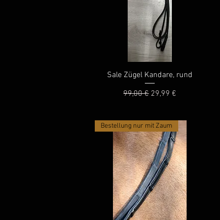
Schnellansicht
Sale Zügel Kandare, rund
Standardpreis
Sale-Preis
99,00 €
29,99 €
Bestellung nur mit Zaum