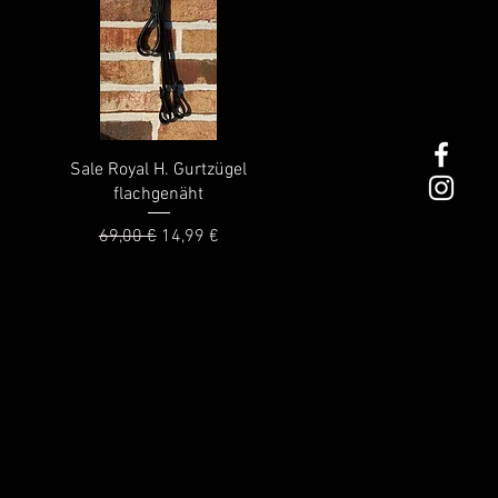
Schnellansicht
Sale Royal H. Gurtzügel
flachgenäht
Standardpreis
Sale-Preis
69,00 €
14,99 €